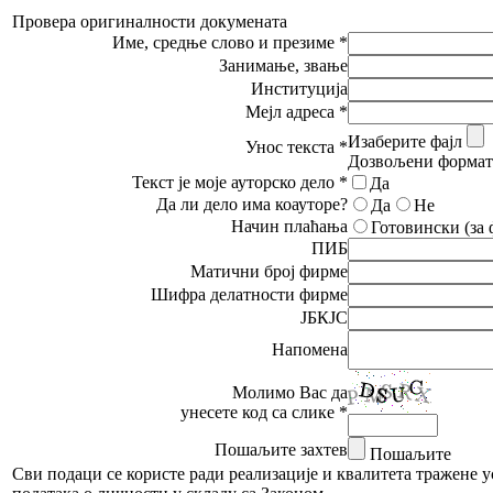
Провера оригиналности докумената
Име, средње слово и презиме *
Занимање, звање
Институција
Мејл адреса *
Изаберите фајл
Унос текста *
Дозвољени формати: p
Текст је моје ауторско дело *
Да
Да ли дело има коауторе?
Да
Не
Начин плаћања
Готовински (за 
ПИБ
Матични број фирме
Шифра делатности фирме
ЈБКЈС
Напомена
Молимо Вас да
унесете код са слике *
Пошаљите захтев
Пошаљите
Сви подаци се користе ради реализације и квалитета тражене 